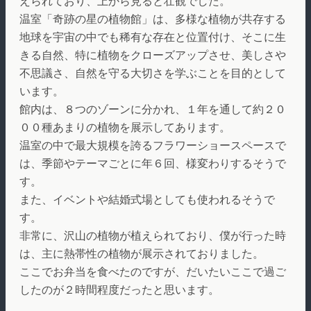
えられており、上から見ると壮観でした。
温室「奇跡の星の植物館」は、多様な植物が共存する
地球を宇宙の中でも稀有な存在と位置付け、そこに生
きる自然、特に植物をクローズアップさせ、美しさや
不思議さ、自然を守る大切さを学ぶことを目的として
います。
館内は、８つのゾーンに分かれ、１年を通して約２０
００種あまりの植物を展示してあります。
温室の中で最大規模を誇るフラワーショースペースで
は、季節やテーマごとに年６回、様変わりするそうで
す。
また、イベントや結婚式場としても使われるそうで
す。
非常に、沢山の植物が植えられており、僕が行った時
は、主に熱帯性の植物が展示されておりました。
ここでお弁当を食べたのですが、だいたいここで過ご
したのが２時間程度だったと思います。