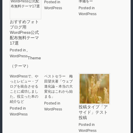
準備をー
Posted in
Posted in
WordPress
WordPress
おすすめフォト
ブログ用
WordPress公式
配布無料テーマ
17選
Posted in
,
WordPress
Theme
（テーマ）
WordPressで、や
ベストセラー 梅
っとレビュー・ブ
田望夫著「ウェブ
ログを統合させる
進化論－本当の大
ことに成功しまし
変化はこれから始
た。役立った本の
まる」
紹介など
Posted in
投稿タイプ「ア
Posted in
WordPress
サイド」テスト
WordPress
投稿
Posted in
WordPress