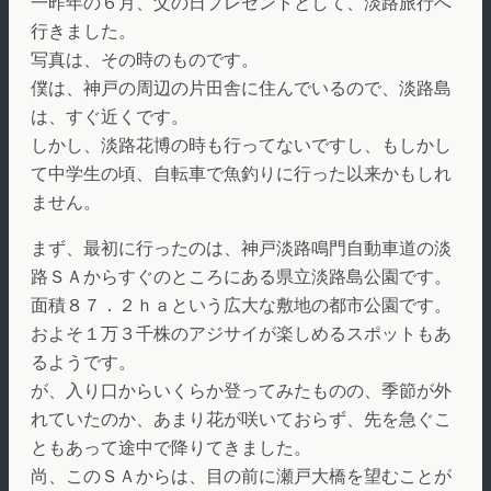
一昨年の６月、父の日プレゼントとして、淡路旅行へ
行きました。
写真は、その時のものです。
僕は、神戸の周辺の片田舎に住んでいるので、淡路島
は、すぐ近くです。
しかし、淡路花博の時も行ってないですし、もしかし
て中学生の頃、自転車で魚釣りに行った以来かもしれ
ません。
まず、最初に行ったのは、神戸淡路鳴門自動車道の淡
路ＳＡからすぐのところにある県立淡路島公園です。
面積８７．２ｈａという広大な敷地の都市公園です。
およそ１万３千株のアジサイが楽しめるスポットもあ
るようです。
が、入り口からいくらか登ってみたものの、季節が外
れていたのか、あまり花が咲いておらず、先を急ぐこ
ともあって途中で降りてきました。
尚、このＳＡからは、目の前に瀬戸大橋を望むことが