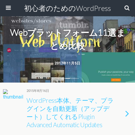
初心者のためのWordPress
Webプラットフォーム11選ま
とめ比較
2017年11月5日
2015年8月16日
WordPress本体、テーマ、プラ
グインを自動更新（アップデ
ート）してくれるPlugin
Advanced Automatic Updates